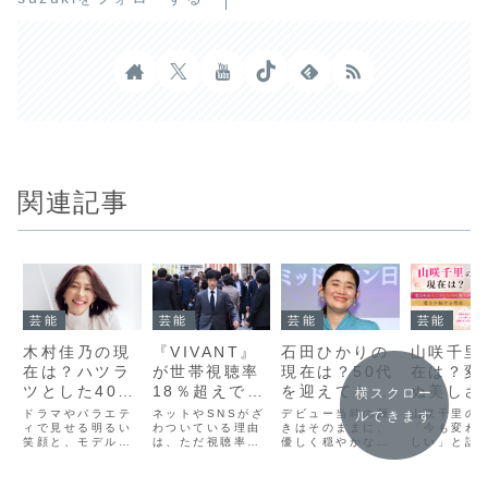
関連記事
芸能
芸能
芸能
芸能
木村佳乃の現
『VIVANT』
石田ひかりの
山咲千里
在は？ハツラ
が世帯視聴率
現在は？50代
在は？変
ツとした40代
18％超えでま
を迎えても変
ぬ美しさ
横スクロー
後半の美しさ
さかの再燃？
わらない可愛
的な魅力
ドラマやバラエテ
ネットやSNSがざ
デビュー当時の輝
山咲千里の
ルできます
と、心身を整
ィで見せる明るい
なぜ今ここま
わついている理由
さと「更年
きはそのままに、
され続け
「今も変わ
笑顔と、モデル出
は、ただ視聴率が
優しく穏やかな大
しい」と話
える「健康第
でザワつくの
期」を乗り越
由
身の圧倒的なスタ
高かったからでは
人の魅力を増して
咲千里さん
一」なライフ
か、その“異常
える美容習慣
イルで愛され続け
ありません。いま
いる女優の石田ひ
優やモデル
る木村佳乃さん。
の時代、テレビド
かりさん。50代に
活躍し、そ