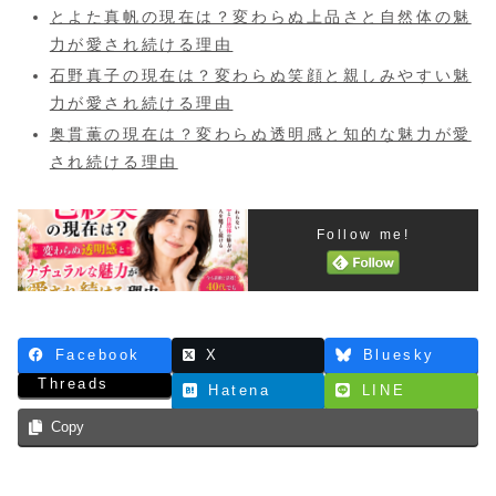
とよた真帆の現在は？変わらぬ上品さと自然体の魅
力が愛され続ける理由
石野真子の現在は？変わらぬ笑顔と親しみやすい魅
力が愛され続ける理由
奥貫薫の現在は？変わらぬ透明感と知的な魅力が愛
され続ける理由
Follow me!
Facebook
X
Bluesky
Threads
Hatena
LINE
Copy