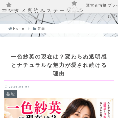
運営者情報
プラ
プライバシー
エンタメ裏読みステーション
運営者情報
ポリシー
お問
Home
芸能
一色紗英の現在は？変わらぬ透明感
とナチュラルな魅力が愛され続ける
理由
2026.06.07
芸能