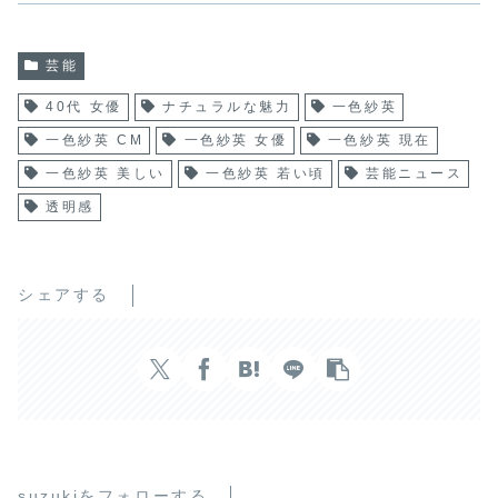
芸能
40代 女優
ナチュラルな魅力
一色紗英
一色紗英 CM
一色紗英 女優
一色紗英 現在
一色紗英 美しい
一色紗英 若い頃
芸能ニュース
透明感
シェアする
suzukiをフォローする