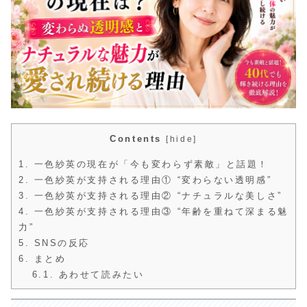
Contents
[
hide
]
1.
一色紗英の現在が「今も変わらず素敵」と話題！
2.
一色紗英が支持される理由① “変わらない透明感”
3.
一色紗英が支持される理由② “ナチュラルな美しさ”
4.
一色紗英が支持される理由③ “年齢を重ねて深まる魅
力”
5.
SNSの反応
6.
まとめ
6.1.
あわせて読みたい