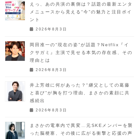
えっ、あの共演の裏側は？話題の最新エンタ
メニュースから見える“今”の魅力と注目ポイ
ント
2026年8月3日
岡田准一の“現在の姿”が話題？Netflix『イ
クサガミ』主演で見せる本気の存在感、その
理由とは
2026年8月3日
井上芳雄に何があった？“継父としての葛藤
と喜び”が胸を打つ理由、まさかの素顔に共
感続出
2026年8月3日
まさかの電車内で異変…元SKEメンバーを襲
った脳梗塞、その後に広がる衝撃と応援の声