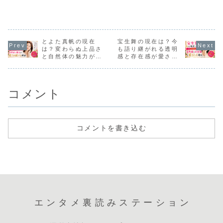
スタイルを調
な強さ”の真相
を調査！
年齢を重ねるごと
ラマが世帯視聴率
突入した彼女が、
された美し
査！
に増していく、あ
18％を超えるとい
心身の変化とどう
在感で多く
の内側から溢れる
うだけで、もは
向き合い、あの
ンを魅了し
ような活力と美し
や“事件級”。しか
瑞々しい透明感を
した。近年
さの秘密はどこに
も『VIVANT』
保っているのか、
になるたび
あるのでしょう
は、放送中から考
気になる女性も多
「今もスタ
とよた真帆の現在
宝生舞の現在は？今
か？ 今回は、木村
察合戦、豪華キャ
いはず。 今回は、
すごい」「
は？変わらぬ上品さ
も語り継がれる透明
さんが大切にして
スト、規格外のス
石田ひかりさんが
感じさせな
と自然体の魅力が愛
感と存在感が愛され
いる「頑張りす
ケールで話...
実践する「無理...
さ」「変わ
ぎ...
が...
され続ける理由
る理由
コメント
コメントを書き込む
エンタメ裏読みステーション